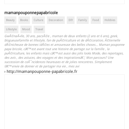
mamanpouponnepapabricole
Beauty
Books
Culture
Decoration
DIY
Family
Food
Hobbies
Lifestyle
Mood
Travel
GwÃ©naÃ«lle, 30 ans, pacsÃ©e , maman de deux enfants (2 ans et 6 ans), geek,
blogueusefamille et lifestyle, fan de puÃ©riculture et de dÃ©coration, Ã©ternelle
dÃ©nicheuse de bonnes idÃ©es et amoureuse des belles choses... Maman pouponne
papa bricole, câ€™est avant tout une histoire de partage sur la famille , la
puÃ©riculture, les enfants mais câ€™est aussi des jolis looks Mode, des reportages,
des avis , des astuces, des voyages et des inspirationsâ€¦ Mon parcours? Une
succession de coÃ¯ncidences heureuses et de jolies rencontres. Simplement
lâ€™envie de donner et de partager ma vie , mes avi
›
http://mamanpouponne-papabricole.fr