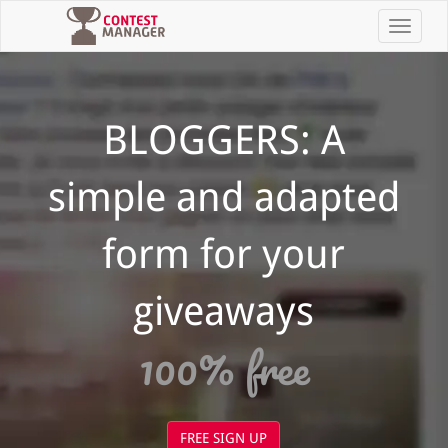
Toggle
navigat
BLOGGERS: A
simple and adapted
form for your
giveaways
100% free
FREE SIGN UP