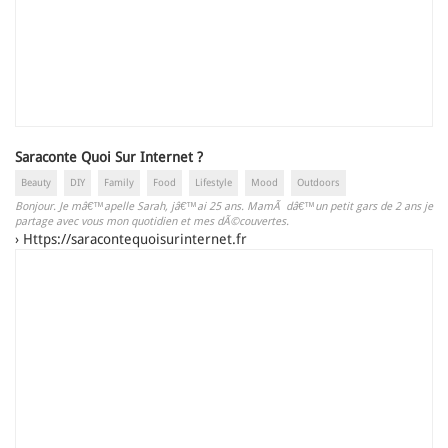
Saraconte Quoi Sur Internet ?
Beauty
DIY
Family
Food
Lifestyle
Mood
Outdoors
Bonjour. Je mâ€™apelle Sarah, jâ€™ai 25 ans. MamÃ dâ€™un petit gars de 2 ans je
partage avec vous mon quotidien et mes dÃ©couvertes.
›
Https://saracontequoisurinternet.fr